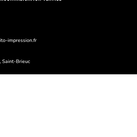
to-impression.fr
 Saint-Brieuc
dredi :
 13h30 – 17h30
LES