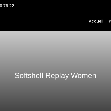
0 76 22
Accueil
P
Softshell Replay Women