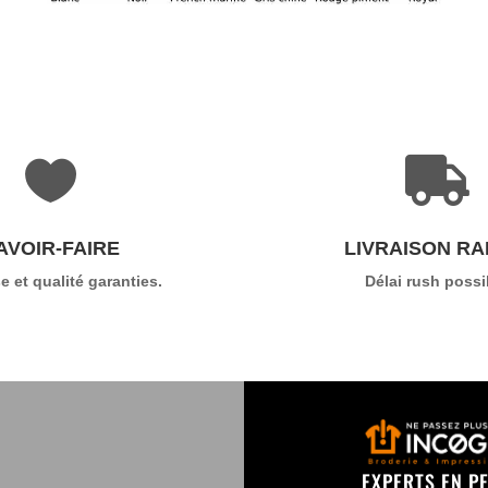


AVOIR-FAIRE
LIVRAISON RA
e et qualité garanties.
Délai rush possi
EXPERTS EN P