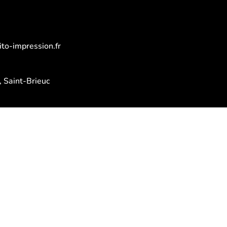
to-impression.fr
 Saint-Brieuc
dredi :
 13h30 – 17h30
LES